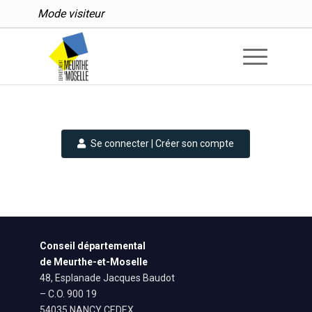
Mode visiteur
Connexion – Mes démar
Se connecter | Créer son compte
Conseil départemental
de Meurthe-et-Moselle
48, Esplanade Jacques Baudot
– C.O. 900 19
54035 NANCY CEDEX