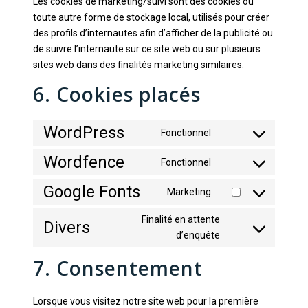
Les cookies de marketing/suivi sont des cookies ou
toute autre forme de stockage local, utilisés pour créer
des profils d’internautes afin d’afficher de la publicité ou
de suivre l’internaute sur ce site web ou sur plusieurs
sites web dans des finalités marketing similaires.
6. Cookies placés
WordPress
Fonctionnel
Consent
to
Wordfence
Fonctionnel
Consent
service
to
wordpress
Google Fonts
Marketing
Consent
service
to
wordfence
Finalité en attente
Divers
service
Consent
d’enquête
google-
to
fonts
7. Consentement
service
divers
Lorsque vous visitez notre site web pour la première