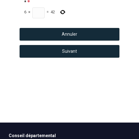
*
6
×
=
42
Annuler
Conseil départemental