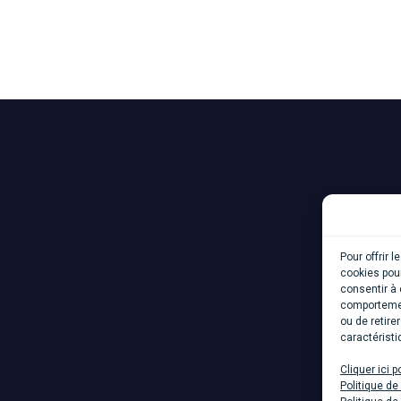
Pour offrir 
cookies pour
consentir à 
comportement
ou de retire
caractéristi
Cliquer ici p
Politique d